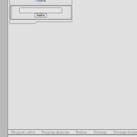
П
оиск
Модули сайта
Разделы форума
Файлы
Sitemap
Sitemap-foru