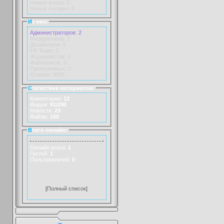
Новых вчера: 0
Новых сегодня: 0
И
з них:
Администраторов: 2
Модераторов: 2
Дизайнеров: 0
FK-Team: 0
Журанлистов: 1
Файловиков: 0
Проверенных: 2
Юзеров: 6091
С
татистика материалов:
Коментарии:
12
Форум:
91/290
Новости:
23
Файлы:
150
В
сего онлайн:
Онлайн всего:
1
Гостей:
1
Пользователей:
0
[
Полный список
]