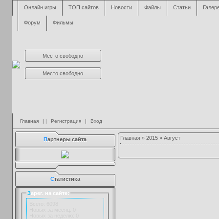
Онлайн игры
ТОП сайтов
Новости
Файлы
Статьи
Галер
Форум
Фильмы
Место свободно
Место свободно
Главная
| |
Регистрация
|
Вход
Главная
»
2015
»
Август
П
артнеры сайта
С
татистика
З
арег. на сайте:
Всего: 6098
Новых за месяц: 0
Новых за неделю: 0