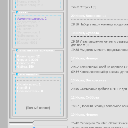
Новых вчера: 0
Новых сегодня: 0
14:02
Отпуск !
(0)
И
з них:
20 Июня, Воскресенье
Администраторов: 2
Модераторов: 2
19:38
Набор в нашу команду продолжа
Дизайнеров: 0
FK-Team: 0
Журанлистов: 1
19 Июня, Суббота
Файловиков: 0
Проверенных: 2
19:38
У вас медленно качает с сервер
Юзеров: 6091
для вас !!
(1)
19:38
Мы должны иметь представление
С
татистика материалов:
Коментарии:
12
17 Июня, Четверг
Форум:
91/290
Новости:
23
Файлы:
150
20:02
Технический сбой на сервере CS
00:14
К сожалению набор в команду по 
В
сего онлайн:
13 Июня, Воскресенье
Онлайн всего:
1
Гостей:
1
23:45
Скачивание файлов с HTTP для 
Пользователей:
0
12 Июня, Суббота
16:27
[Новости Steam] Глобальное обно
[
Полный список
]
10 Июня, Четверг
15:42
Сервер по Counter -Strike:Source
11:24
Приносим извинения сервер CS: