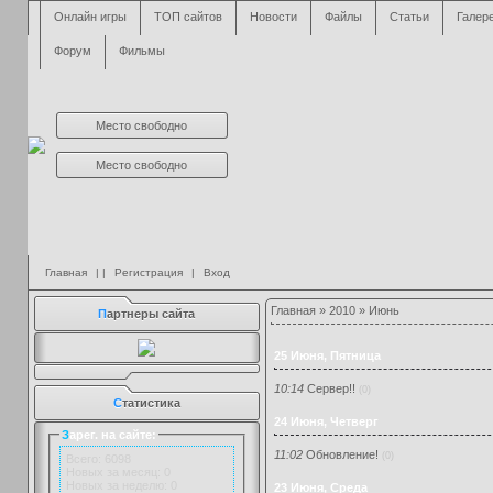
Онлайн игры
ТОП сайтов
Новости
Файлы
Статьи
Галер
Форум
Фильмы
Место свободно
Место свободно
Главная
| |
Регистрация
|
Вход
Главная
»
2010
»
Июнь
П
артнеры сайта
25 Июня, Пятница
10:14
Cервер!!
(0)
С
татистика
24 Июня, Четверг
З
арег. на сайте:
11:02
Обновление!
(0)
Всего: 6098
Новых за месяц: 0
Новых за неделю: 0
23 Июня, Среда