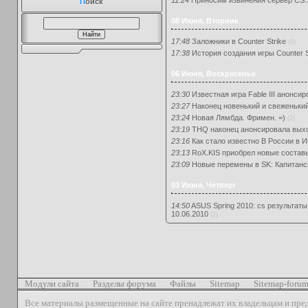
П
оиск
08 Июня, Вторник
17:48
Заложники в Counter Strike
(0)
17:38
История создания игры Counter S
06 Июня, Воскресенье
23:30
Известная игра Fable III анонси
23:27
Наконец новенький и свеженьки
23:24
Новая Лямбда. Фримен. =)
(2)
23:19
THQ наконец анонсировала выхо
23:16
Как стало известно В России в 
23:13
RoX.KIS приобрел новые состав
23:09
Новые перемены в SK: Капитанс
03 Июня, Четверг
14:50
ASUS Spring 2010: cs результаты
10.06.2010
(2)
Модули сайта
Разделы форума
Файлы
Sitemap
Sitemap-foru
Все материалы размещенные на сайте пренадлежат их владельцам и пре