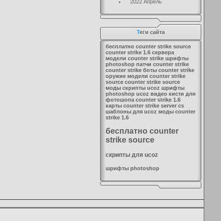
2022 Апрель
Т
еги сайта
бесплатно counter strike source
counter strike 1.6 сервера
модели counter strike
шрифты
photoshop
патчи counter strike
counter strike боты
counter strike
оружие
модели counter strike
source
counter strike source
моды
скрипты ucoz
шрифты
photoshop
ucoz видео
кисти для
фотошопа
counter strike 1.6
карты
counter strike server
cs
шаблоны для ucoz
моды counter
strike 1.6
бесплатно counter
strike source
скрипты для ucoz
шрифты photoshop