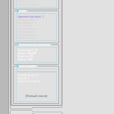
Новых вчера: 0
Новых сегодня: 0
И
з них:
Администраторов: 2
Модераторов: 2
Дизайнеров: 0
FK-Team: 0
Журанлистов: 1
Файловиков: 0
Проверенных: 2
Юзеров: 6091
С
татистика материалов:
Коментарии:
12
Форум:
91/290
Новости:
23
Файлы:
150
В
сего онлайн:
Онлайн всего:
1
Гостей:
1
Пользователей:
0
[
Полный список
]