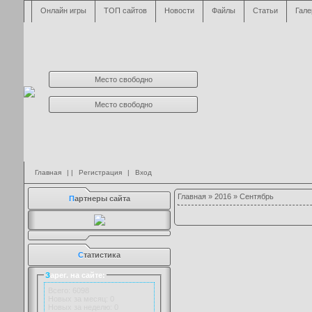
Онлайн игры
ТОП сайтов
Новости
Файлы
Статьи
Гале
Место свободно
Место свободно
Главная
| |
Регистрация
|
Вход
Главная
»
2016
»
Сентябрь
П
артнеры сайта
С
татистика
З
арег. на сайте:
Всего: 6098
Новых за месяц: 0
Новых за неделю: 0