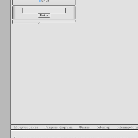
П
оиск
Модули сайта
Разделы форума
Файлы
Sitemap
Sitemap-for