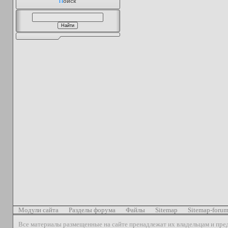
П
оиск
Модули сайта
Разделы форума
Файлы
Sitemap
Sitemap-foru
Все материалы размещенные на сайте пренадлежат их владельцам и пре