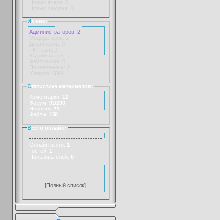
Новых вчера: 0
Новых сегодня: 0
И
з них:
Администраторов: 2
Модераторов: 2
Дизайнеров: 0
FK-Team: 0
Журанлистов: 1
Файловиков: 0
Проверенных: 2
Юзеров: 6091
С
татистика материалов:
Коментарии:
12
Форум:
91/290
Новости:
23
Файлы:
150
В
сего онлайн:
Онлайн всего:
1
Гостей:
1
Пользователей:
0
[
Полный список
]