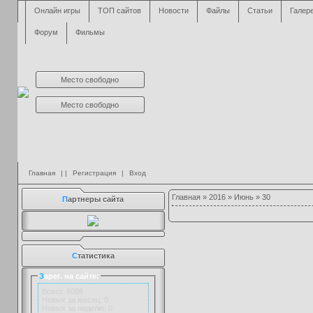
Онлайн игры
ТОП сайтов
Новости
Файлы
Статьи
Галер
Форум
Фильмы
Место свободно
Место свободно
Главная
| |
Регистрация
|
Вход
Главная
»
2016
»
Июнь
»
30
П
артнеры сайта
С
татистика
З
арег. на сайте:
Всего: 6098
Новых за месяц: 0
Новых за неделю: 0