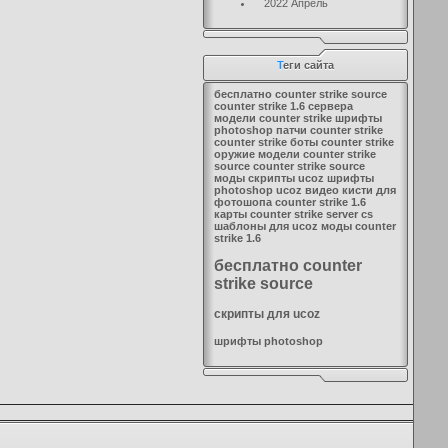
2022 Апрель
Т
еги сайта
бесплатно counter strike source
counter strike 1.6 сервера
модели counter strike
шрифты
photoshop
патчи counter strike
counter strike боты
counter strike
оружие
модели counter strike
source
counter strike source
моды
скрипты ucoz
шрифты
photoshop
ucoz видео
кисти для
фотошопа
counter strike 1.6
карты
counter strike server
cs
шаблоны для ucoz
моды counter
strike 1.6
бесплатно counter
strike source
скрипты для ucoz
шрифты photoshop