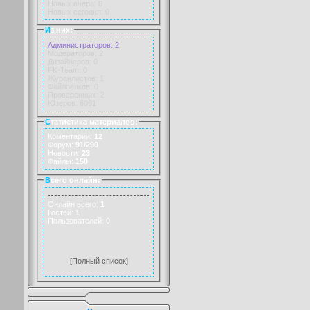
Новых вчера: 0
Новых сегодня: 0
И
з них:
Администраторов: 2
Модераторов: 2
Дизайнеров: 0
FK-Team: 0
Журанлистов: 1
Файловиков: 0
Проверенных: 2
Юзеров: 6091
С
татистика материалов:
Коментарии:
12
Форум:
91/290
Новости:
23
Файлы:
150
В
сего онлайн:
Онлайн всего:
1
Гостей:
1
Пользователей:
0
[
Полный список
]