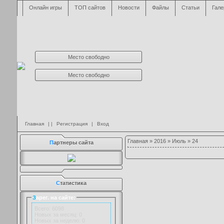
Онлайн игры
ТОП сайтов
Новости
Файлы
Статьи
Гале
Место свободно
Место свободно
Главная
| |
Регистрация
|
Вход
Главная
»
2016
»
Июль
»
24
П
артнеры сайта
С
татистика
З
арег. на сайте:
Всего: 6098
Новых за месяц: 0
Новых за неделю: 0