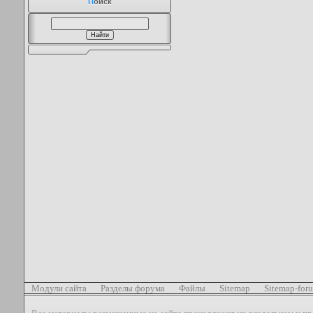
П
оиск
Модули сайта
Разделы форума
Файлы
Sitemap
Sitemap-for