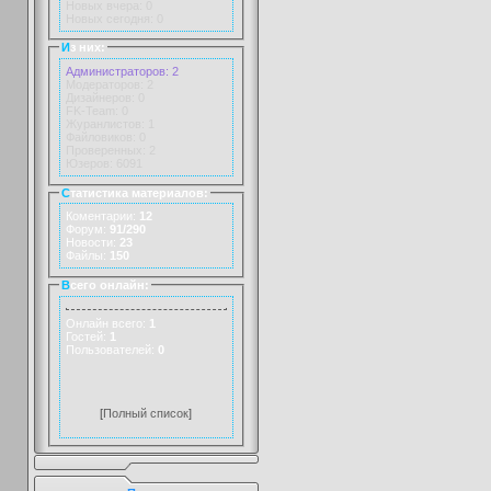
Новых вчера: 0
Новых сегодня: 0
И
з них:
Администраторов: 2
Модераторов: 2
Дизайнеров: 0
FK-Team: 0
Журанлистов: 1
Файловиков: 0
Проверенных: 2
Юзеров: 6091
С
татистика материалов:
Коментарии:
12
Форум:
91/290
Новости:
23
Файлы:
150
В
сего онлайн:
Онлайн всего:
1
Гостей:
1
Пользователей:
0
[
Полный список
]