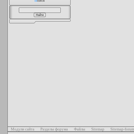
П
оиск
Модули сайта
Разделы форума
Файлы
Sitemap
Sitemap-foru