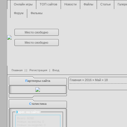
Онлайн игры
ТОП сайтов
Новости
Файлы
Статьи
Галер
Форум
Фильмы
Место свободно
Место свободно
Главная
| |
Регистрация
|
Вход
Главная
»
2016
»
Май
»
18
П
артнеры сайта
С
татистика
З
арег. на сайте:
Всего: 6098
Новых за месяц: 0
Новых за неделю: 0