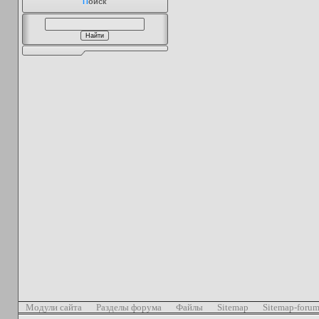
П
оиск
Модули сайта
Разделы форума
Файлы
Sitemap
Sitemap-foru