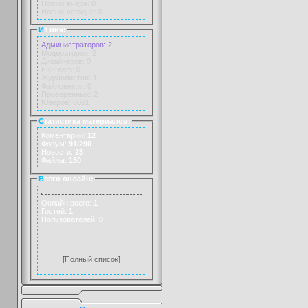
Новых вчера: 0
Новых сегодня: 0
И
з них:
Администраторов: 2
Модераторов: 2
Дизайнеров: 0
FK-Team: 0
Журанлистов: 1
Файловиков: 0
Проверенных: 2
Юзеров: 6091
С
татистика материалов:
Коментарии:
12
Форум:
91/290
Новости:
23
Файлы:
150
В
сего онлайн:
Онлайн всего:
1
Гостей:
1
Пользователей:
0
[
Полный список
]