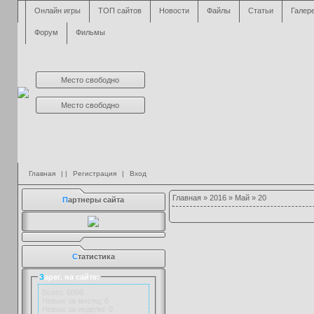
Онлайн игры
ТОП сайтов
Новости
Файлы
Статьи
Галер
Форум
Фильмы
Место свободно
Место свободно
Главная
| |
Регистрация
|
Вход
Главная
»
2016
»
Май
»
20
П
артнеры сайта
С
татистика
З
арег. на сайте:
Всего: 6098
Новых за месяц: 0
Новых за неделю: 0